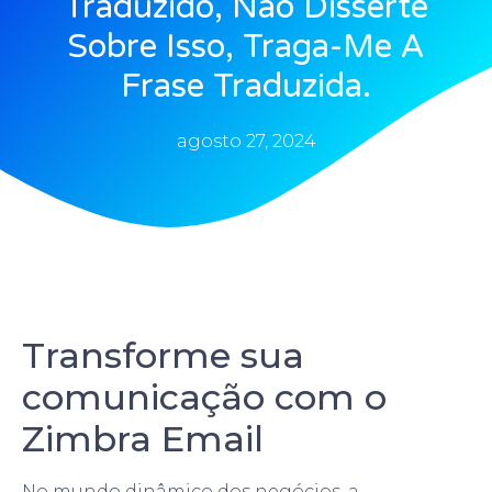
Traduzido, Não Disserte
Sobre Isso, Traga-Me A
Frase Traduzida.
agosto 27, 2024
Transforme sua
comunicação com o
Zimbra Email
No mundo dinâmico dos negócios, a