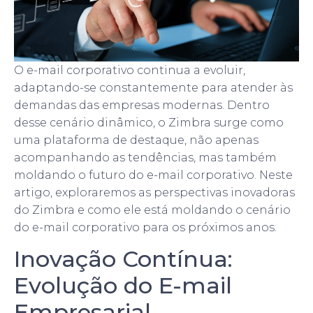
O e-mail corporativo continua a evoluir,
adaptando-se constantemente para atender às
demandas das empresas modernas. Dentro
desse cenário dinâmico, o Zimbra surge como
uma plataforma de destaque, não apenas
acompanhando as tendências, mas também
moldando o futuro do e-mail corporativo. Neste
artigo, exploraremos as perspectivas inovadoras
do Zimbra e como ele está moldando o cenário
do e-mail corporativo para os próximos anos.
Inovação Contínua:
Evolução do E-mail
Empresarial