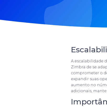
Escalabi
A escalabilidade 
Zimbra de se ada
comprometer o de
expandir suas ope
aumento no númer
adicionais, mante
Importân