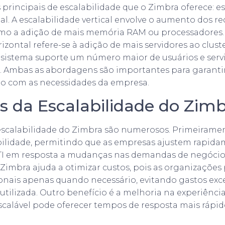
 principais de escalabilidade que o Zimbra oferece: e
tal. A escalabilidade vertical envolve o aumento dos r
omo a adição de mais memória RAM ou processadores. 
izontal refere-se à adição de mais servidores ao clust
sistema suporte um número maior de usuários e serv
 Ambas as abordagens são importantes para garanti
to com as necessidades da empresa.
s da Escalabilidade do Zim
escalabilidade do Zimbra são numerosos. Primeiramen
bilidade, permitindo que as empresas ajustem rapid
 TI em resposta a mudanças nas demandas de negócios
 Zimbra ajuda a otimizar custos, pois as organizações
onais apenas quando necessário, evitando gastos exc
utilizada. Outro benefício é a melhoria na experiência
calável pode oferecer tempos de resposta mais rápi