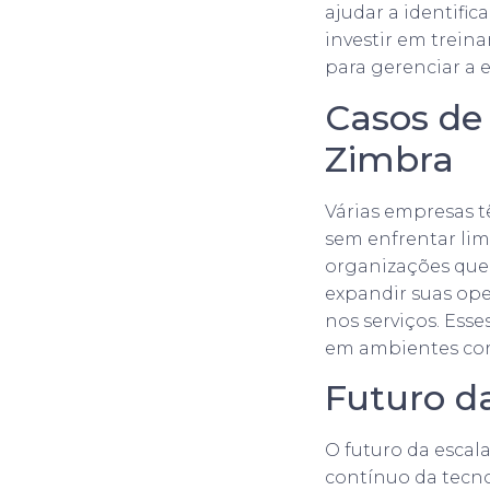
ajudar a identifi
investir em trein
para gerenciar a 
Casos de
Zimbra
Várias empresas t
sem enfrentar limi
organizações qu
expandir suas ope
nos serviços. Ess
em ambientes cor
Futuro d
O futuro da escal
contínuo da tecn