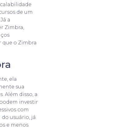
scalabilidade
ecursos de um
Já a
er Zimbra,
iços
r que o Zimbra
bra
te, ela
amente sua
. Além disso, a
 podem investir
essivos com
 do usuário, já
dos e menos