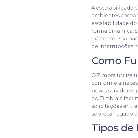
A escalabilidade 
ambientes corpor
escalabilidade do
forma dinâmica, s
existente. Isso n
de interrupções no
Como Fun
O Zimbra utiliza 
conforme a necess
novos servidores 
do Zimbra é facil
solicitações entr
sobrecarregado e 
Tipos de