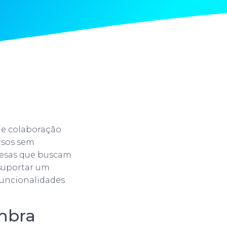
l e colaboração
rsos sem
resas que buscam
 suportar um
uncionalidades
imbra