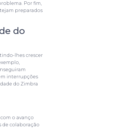
roblema. Por fim,
estejam preparados
ade do
tindo-lhes crescer
 exemplo,
onseguiram
sem interrupções
lidade do Zimbra
e com o avanço
s de colaboração