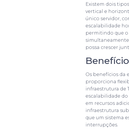
Existem dois tipos
vertical e horizon
único servidor, c
escalabilidade hor
permitindo que o 
simultaneamente.
possa crescer jun
Benefício
Os benefícios da 
proporciona flexi
infraestrutura de
escalabilidade do
em recursos adici
infraestrutura sub
que um sistema es
interrupções.