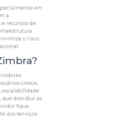
 especialmente em
om a
 e recursos de
fraestrutura
inimiza o risco
acional.
Zimbra?
ervidores
suários cresce,
 escalabilidade
que distribui as
rvidor fique
e aos serviços.