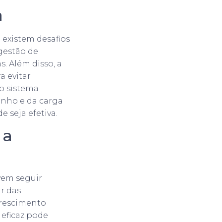
a
 existem desafios
gestão de
s. Além disso, a
a evitar
o sistema
nho e da carga
 seja efetiva.
 a
vem seguir
r das
crescimento
eficaz pode