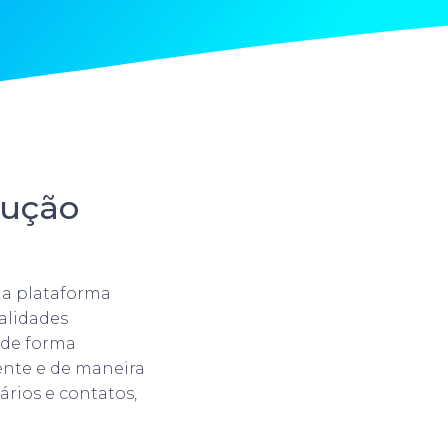
lução
ma plataforma
alidades
 de forma
ente e de maneira
dários e contatos,