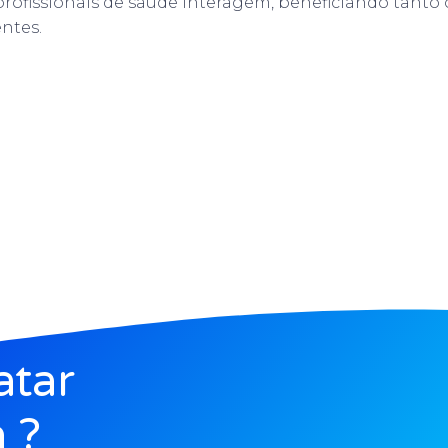
rofissionais de saúde interagem, beneficiando tanto
ntes.
atar
 ?