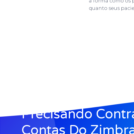
a forma como os p
quanto seus pacie
Precisando Contr
Contas Do Zimbra