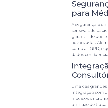
Seguranç
para Méd
A segurança é um
sensíveis de paci
garantindo que t
autorizados. Além
como a LGPD, o qu
dados confidencia
Integraç
Consultór
Uma das grandes
integração com di
médicos sincroni
um fluxo de trab