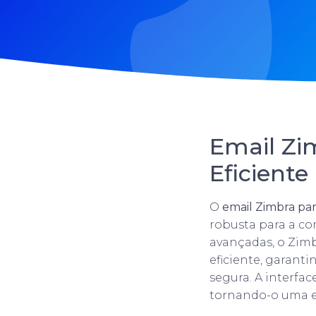
Email Zi
Eficiente
O
email Zimbra pa
robusta para a co
avançadas, o Zim
eficiente, garant
segura. A interfac
tornando-o uma es