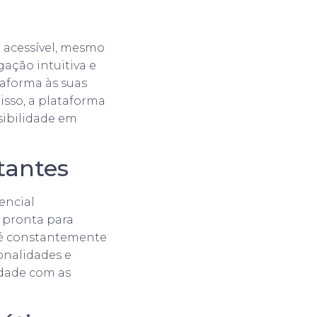
e acessível, mesmo
ação intuitiva e
aforma às suas
isso, a plataforma
sibilidade em
tantes
encial
 pronta para
a é constantemente
onalidades e
dade com as