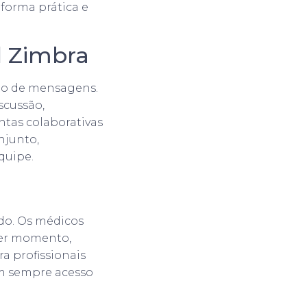
 forma prática e
l Zimbra
to de mensagens.
scussão,
ntas colaborativas
njunto,
quipe.
do. Os médicos
uer momento,
ra profissionais
m sempre acesso