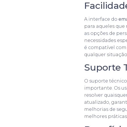
Facilidad
A interface do
ema
para aqueles que
as opções de per
necessidades espe
é compatível com 
qualquer situação
Suporte 
O suporte técnico
importante. Os us
resolver quaisque
atualizado, garan
melhorias de seg
melhores prática