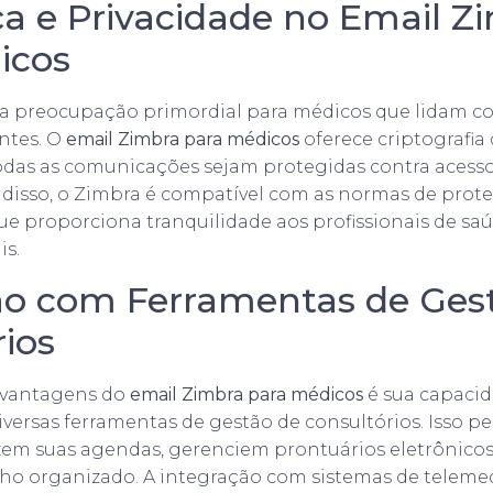
a e Privacidade no Email Z
icos
a preocupação primordial para médicos que lidam c
entes. O
email Zimbra para médicos
oferece criptografia
odas as comunicações sejam protegidas contra acess
 disso, o Zimbra é compatível com as normas de prot
e proporciona tranquilidade aos profissionais de sa
is.
ão com Ferramentas de Ges
ios
 vantagens do
email Zimbra para médicos
é sua capaci
versas ferramentas de gestão de consultórios. Isso p
zem suas agendas, gerenciem prontuários eletrônic
alho organizado. A integração com sistemas de telem