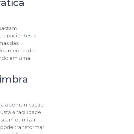
ática
mpactam
 e pacientes, a
mas das
ferramentas de
tando em uma
Zimbra
ra a comunicação
sta e facilidade
uscam otimizar
 pode transformar