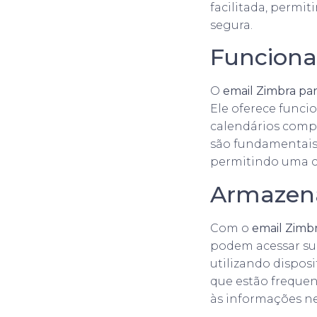
facilitada, permit
segura.
Funciona
O
email Zimbra pa
Ele oferece funci
calendários compa
são fundamentais
permitindo uma co
Armazen
Com o
email Zimb
podem acessar su
utilizando disposi
que estão freque
às informações ne