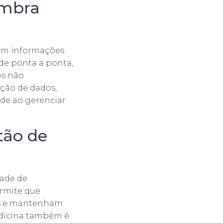
imbra
om informações
 de ponta a ponta,
os não
eção de dados,
úde ao gerenciar
tão de
dade de
ermite que
os e mantenham
edicina também é